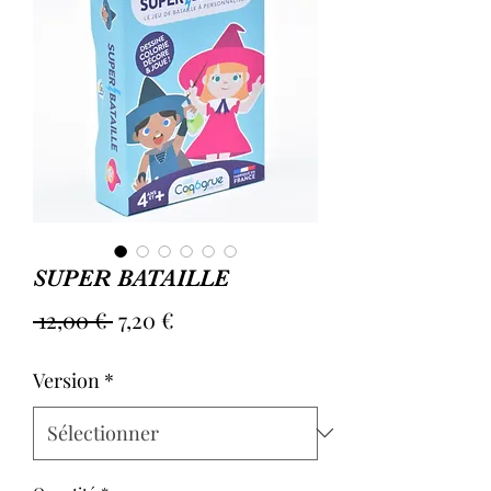
SUPER BATAILLE
Prix
Prix
 12,00 € 
7,20 €
original
promotionnel
Version
*