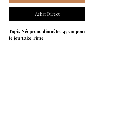
Achat Direct
Tapis Néoprène diamètre 47 cm pour
le jeu Take Time
DESCRIPTION
Chez Gamegenic, les jeux sont rois !
C’est la raison pour laquelle cette
équipe de passionnés pense et conçoit
des accessoires pour tous les jeux :
protège-cartes, boîtes de rangement
pour pions et decks, etc., non
seulement le matériel est protégé,
mais l’expérience de jeu est
S'abonner
augmentée !