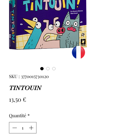
SKU : 3770015730120
TINTOUIN
Prix
13,50 €
Quantité
*