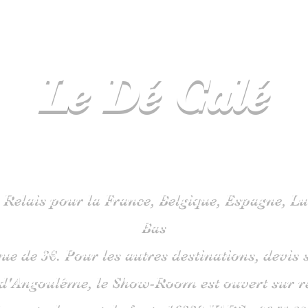
Le Dé
Calé
spécialiste
jeux de société en C
 Relais pour la France, Belgique, Espagne, 
Bas
que de 3€. Pour les autres destinations, devi
 d'Angoulême, le Show-Room est ouvert sur 
is route du pont de fonte 1633
0 VARS -
06
51 38