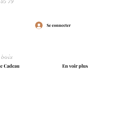
Se connecter
 bois
te Cadeau
En voir plus