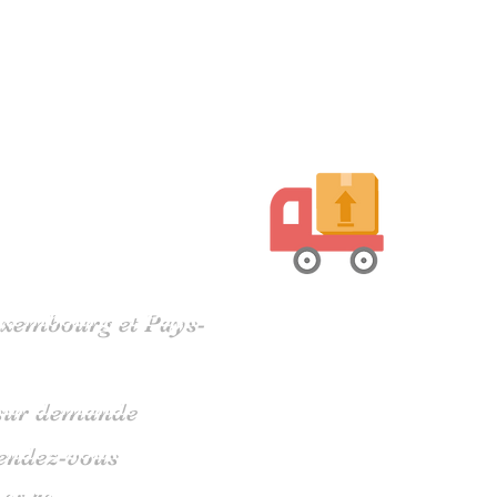
harente
Luxembourg et Pays-
s sur demande
rendez-vous
 05 79