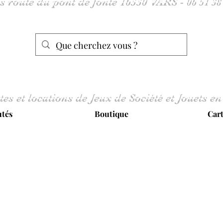
tes et locations de Jeux de Société et Jouets en
tés
Boutique
Car