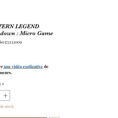
TERN LEGEND
down : Micro Game
760372232009
Prix
er
une vidéo explicative
de
oueurs.
é
*
de stock