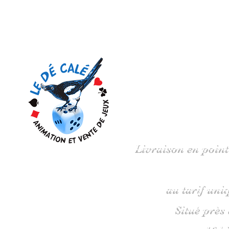
Votre 
Livraison en point
au tarif uni
Situé près
16 b