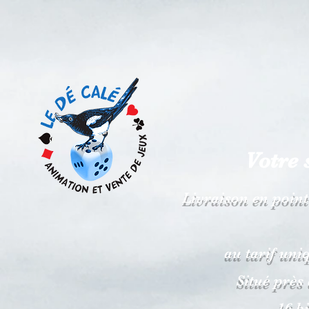
Votre 
Livraison en point
au tarif uni
Situé près
16 b