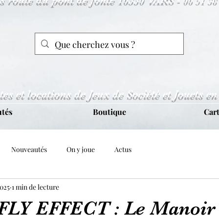
tes et locations de Jeux de Société et Jouets en
tés
Boutique
Car
Nouveautés
On y joue
Actus
2025
1 min de lecture
LY EFFECT : Le Manoir