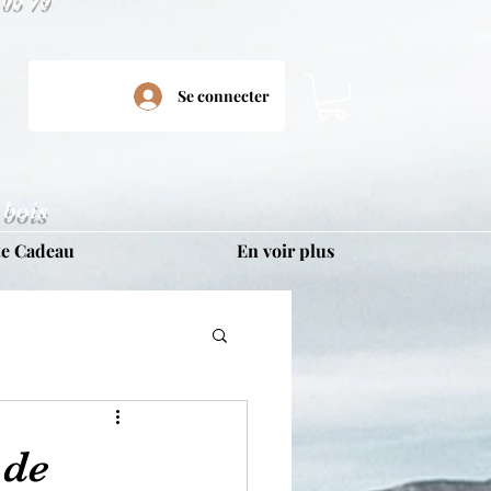
Se connecter
 bois
te Cadeau
En voir plus
 de