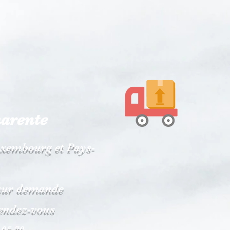
harente
Luxembourg et Pays-
s sur demande
rendez-vous
 05 79