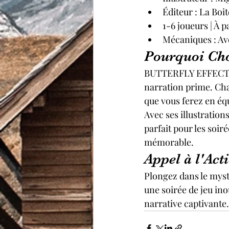
Éditeur : La Boit
1-6 joueurs | À p
Mécaniques : Av
Pourquoi Cho
BUTTERFLY EFFECT : L
narration prime. Chaq
que vous ferez en éq
Avec ses illustration
parfait pour les soi
mémorable.
Appel à l'Act
Plongez dans le mystè
une soirée de jeu ino
narrative captivant