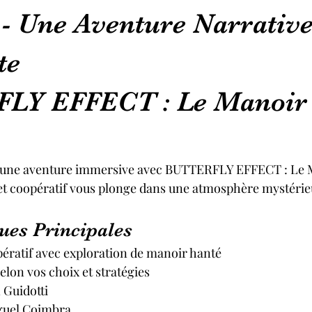
 - Une Aventure Narrativ
te
LY EFFECT : Le Manoir 
une aventure immersive avec BUTTERFLY EFFECT : Le M
if et coopératif vous plonge dans une atmosphère mystéri
ues Principales
pératif avec exploration de manoir hanté
selon vos choix et stratégies
 Guidotti
iguel Coimbra