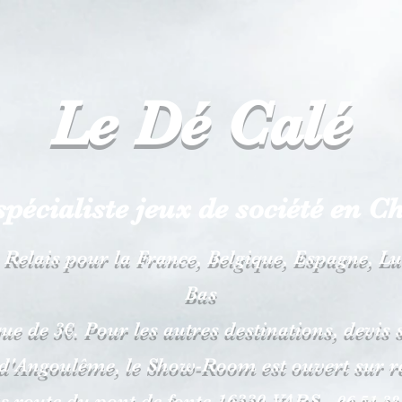
Le Dé
Calé
spécialiste
jeux de société en C
 Relais pour la France, Belgique, Espagne, 
Bas
que de 3€. Pour les autres destinations, devi
 d'Angoulême, le Show-Room est ouvert sur 
is route du pont de fonte 1633
0 VARS -
06
51 38