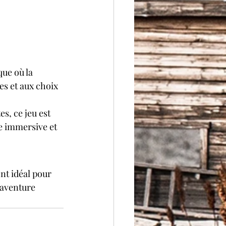
ue où la 
es et aux choix 
s, ce jeu est 
e immersive et 
nt idéal pour 
 aventure 