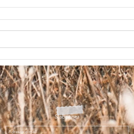
KIN
Découvrez World Order : Un
Jeu de Stratégie Géopolitique
Captivant
S'abonner