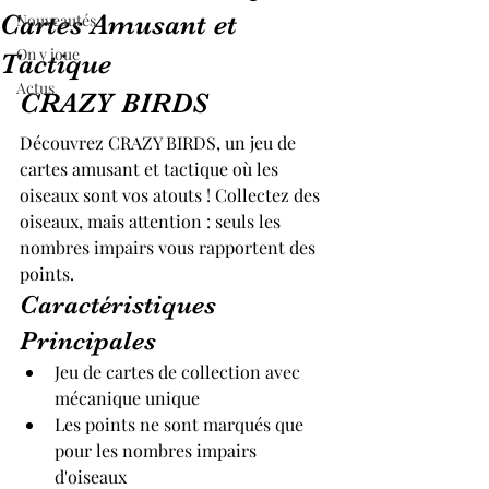
Cartes Amusant et
Nouveautés
On y joue
Tactique
Actus
CRAZY BIRDS
Découvrez CRAZY BIRDS, un jeu de 
cartes amusant et tactique où les 
oiseaux sont vos atouts ! Collectez des 
oiseaux, mais attention : seuls les 
nombres impairs vous rapportent des 
points.
Caractéristiques 
Principales
Jeu de cartes de collection avec 
mécanique unique
Les points ne sont marqués que 
pour les nombres impairs 
d'oiseaux